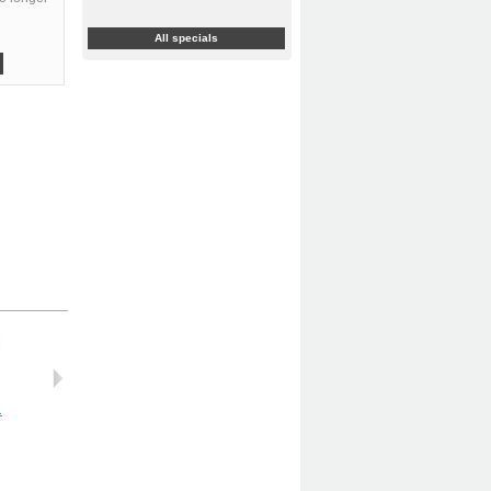
All specials
.
Kolczyki...
Kolczyki...
Kolczyki...
Kolczyki...