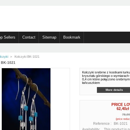
p Sellers
Contact
Sitemap
Bookmark
lczyki
>
Kolczyki BK-1021
 BK-1021
Kolczyki srebrne z kostkami turku
kryształu górskiego o wymiarach 
0,4 cm które połączono srebrnym
łańcuszkiem
More details
PRICE L
62,40zł
78,00
(price redu
Reference :
BK-1021
Availability:
This product is 