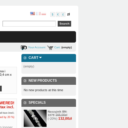
zł
$
€
£
Your Account
Cart:
(empty)
CART
(empty)
sa i
0,4 cm x
NEW PRODUCTS
No new products at this time
SPECIALS
OWERED!
tax incl.
Naszyjnik BN-
zł
tax incl.
165,00zł
1079
ced by
20
%)
132,00zł
(-20%)
no longer