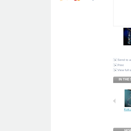
Send to a
Print
View full 
IN THE
Kolcz
MOR