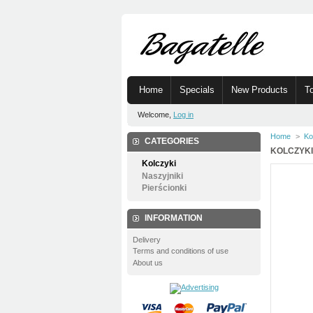
Home
Specials
New Products
To
Welcome,
Log in
Home
>
Ko
CATEGORIES
KOLCZYKI
Kolczyki
Naszyjniki
Pierścionki
INFORMATION
Delivery
Terms and conditions of use
About us