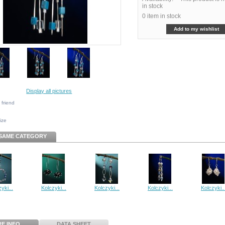
in stock
0
item in stock
Add to my wishlist
Display all pictures
 friend
size
 SAME CATEGORY
yki...
Kolczyki...
Kolczyki...
Kolczyki...
Kolczyki..
E INFO
DATA SHEET