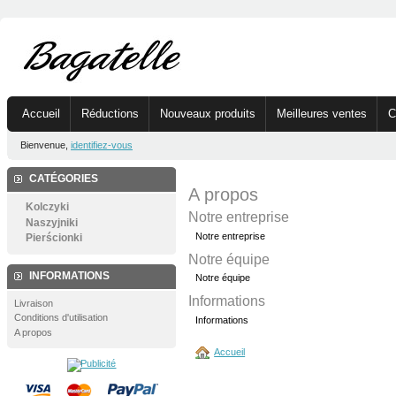
Accueil
Réductions
Nouveaux produits
Meilleures ventes
C
Bienvenue,
identifiez-vous
CATÉGORIES
A propos
Kolczyki
Notre entreprise
Naszyjniki
Notre entreprise
Pierścionki
Notre équipe
INFORMATIONS
Notre équipe
Informations
Livraison
Conditions d'utilisation
Informations
A propos
Accueil