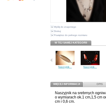
Wyślij do znajomego
Drukuj
Powiększ do pełnego rozmiaru
W TEJ SAMEJ KATEGORII
Naszyjnik...
Naszyjnik...
WIĘCEJ INFORMACJI
OPIS
Naszyjnik na srebrnych ogniw
o wymiarach ok.1 cm,1,5 cm or
cm i 0,6 cm.