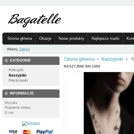
Strona główna
Okazje
Nowe produkty
Najlepsze marki
Kon
Witamy,
Zaloguj
Strona główna
>
Naszyjniki
>
N
KATEGORIE
NASZYJNIK BN-1089
Kolczyki
Naszyjniki
Pierścionki
INFORMACJE
Wysyłka
Regulamin sklepu
O nas