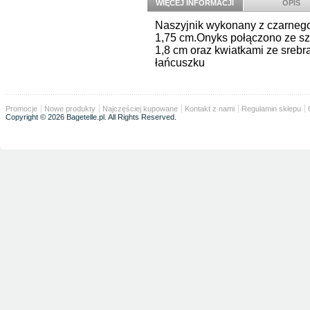
WIĘCEJ INFORMACJI
OPIS
Naszyjnik wykonany z czarnego
1,75 cm.Onyks połączono ze sz
1,8 cm oraz kwiatkami ze srebr
łańcuszku
Promocje
Nowe produkty
Najczęściej kupowane
Kontakt z nami
Regulamin sklepu
Copyright © 2026 Bagetelle.pl. All Rights Reserved.