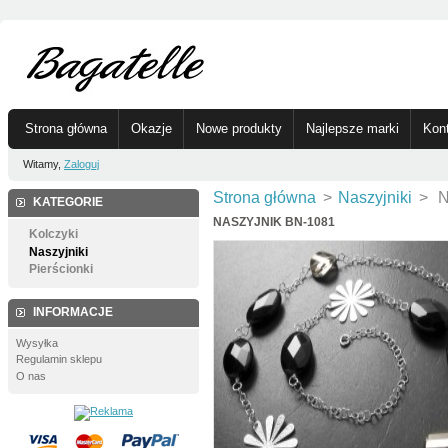
Strona główna
Okazje
Nowe produkty
Najlepsze marki
Kon
Witamy,
Zaloguj
Strona główna
>
Naszyjniki
>
N
KATEGORIE
NASZYJNIK BN-1081
Kolczyki
Naszyjniki
Pierścionki
INFORMACJE
Wysyłka
Regulamin sklepu
O nas